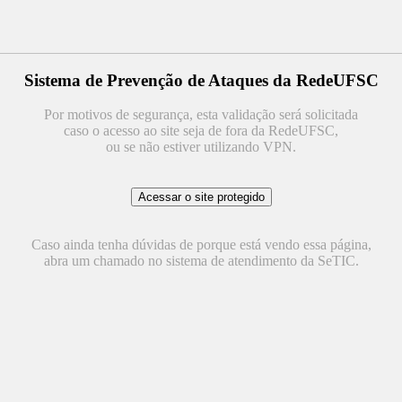
Sistema de Prevenção de Ataques da RedeUFSC
Por motivos de segurança, esta validação será solicitada
caso o acesso ao site seja de fora da RedeUFSC,
ou se não estiver utilizando VPN.
Caso ainda tenha dúvidas de porque está vendo essa página,
abra um chamado no sistema de atendimento da SeTIC.