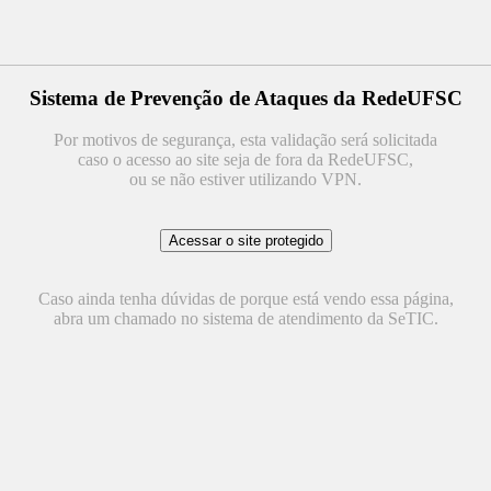
Sistema de Prevenção de Ataques da RedeUFSC
Por motivos de segurança, esta validação será solicitada
caso o acesso ao site seja de fora da RedeUFSC,
ou se não estiver utilizando VPN.
Caso ainda tenha dúvidas de porque está vendo essa página,
abra um chamado no sistema de atendimento da SeTIC.