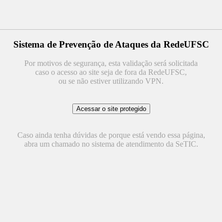
Sistema de Prevenção de Ataques da RedeUFSC
Por motivos de segurança, esta validação será solicitada
caso o acesso ao site seja de fora da RedeUFSC,
ou se não estiver utilizando VPN.
Caso ainda tenha dúvidas de porque está vendo essa página,
abra um chamado no sistema de atendimento da SeTIC.