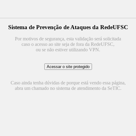
Sistema de Prevenção de Ataques da RedeUFSC
Por motivos de segurança, esta validação será solicitada
caso o acesso ao site seja de fora da RedeUFSC,
ou se não estiver utilizando VPN.
Caso ainda tenha dúvidas de porque está vendo essa página,
abra um chamado no sistema de atendimento da SeTIC.