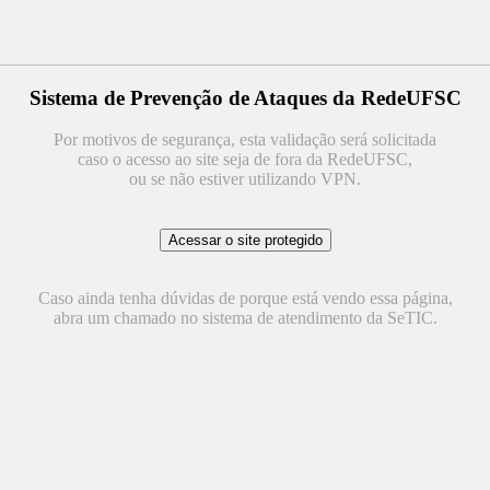
Sistema de Prevenção de Ataques da RedeUFSC
Por motivos de segurança, esta validação será solicitada
caso o acesso ao site seja de fora da RedeUFSC,
ou se não estiver utilizando VPN.
Caso ainda tenha dúvidas de porque está vendo essa página,
abra um chamado no sistema de atendimento da SeTIC.