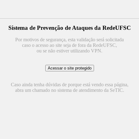
Sistema de Prevenção de Ataques da RedeUFSC
Por motivos de segurança, esta validação será solicitada
caso o acesso ao site seja de fora da RedeUFSC,
ou se não estiver utilizando VPN.
Caso ainda tenha dúvidas de porque está vendo essa página,
abra um chamado no sistema de atendimento da SeTIC.