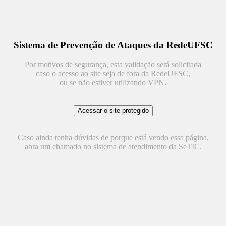
Sistema de Prevenção de Ataques da RedeUFSC
Por motivos de segurança, esta validação será solicitada
caso o acesso ao site seja de fora da RedeUFSC,
ou se não estiver utilizando VPN.
Caso ainda tenha dúvidas de porque está vendo essa página,
abra um chamado no sistema de atendimento da SeTIC.