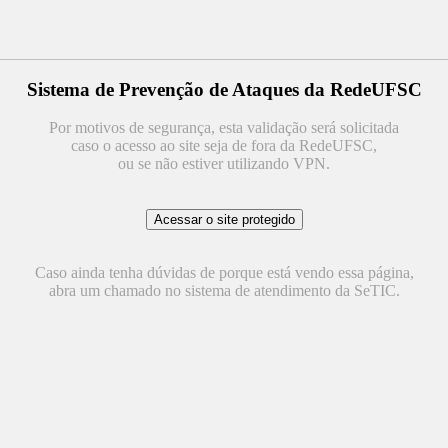
Sistema de Prevenção de Ataques da RedeUFSC
Por motivos de segurança, esta validação será solicitada
caso o acesso ao site seja de fora da RedeUFSC,
ou se não estiver utilizando VPN.
Caso ainda tenha dúvidas de porque está vendo essa página,
abra um chamado no sistema de atendimento da SeTIC.