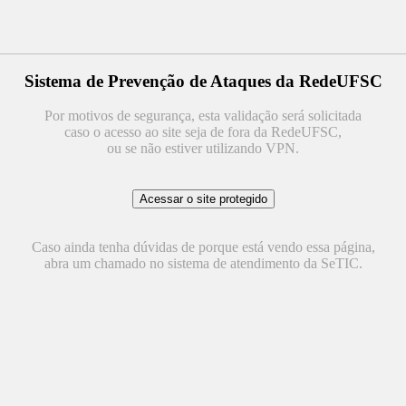
Sistema de Prevenção de Ataques da RedeUFSC
Por motivos de segurança, esta validação será solicitada
caso o acesso ao site seja de fora da RedeUFSC,
ou se não estiver utilizando VPN.
Caso ainda tenha dúvidas de porque está vendo essa página,
abra um chamado no sistema de atendimento da SeTIC.