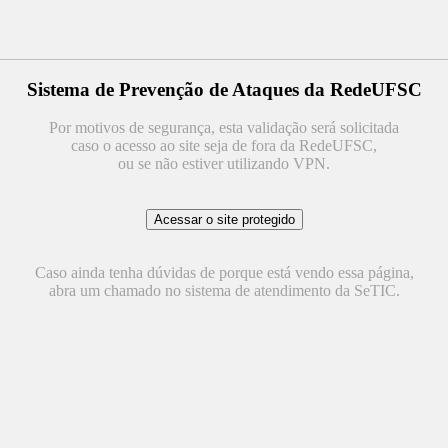
Sistema de Prevenção de Ataques da RedeUFSC
Por motivos de segurança, esta validação será solicitada
caso o acesso ao site seja de fora da RedeUFSC,
ou se não estiver utilizando VPN.
Caso ainda tenha dúvidas de porque está vendo essa página,
abra um chamado no sistema de atendimento da SeTIC.