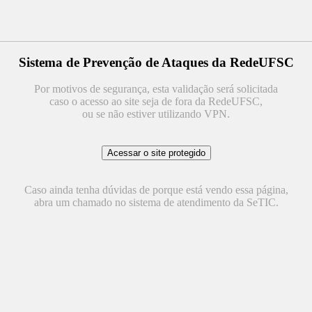
Sistema de Prevenção de Ataques da RedeUFSC
Por motivos de segurança, esta validação será solicitada
caso o acesso ao site seja de fora da RedeUFSC,
ou se não estiver utilizando VPN.
Caso ainda tenha dúvidas de porque está vendo essa página,
abra um chamado no sistema de atendimento da SeTIC.