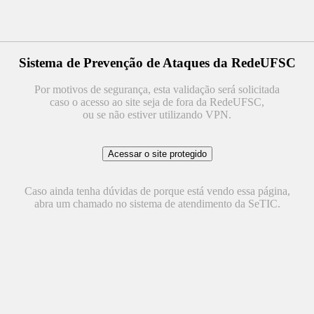
Sistema de Prevenção de Ataques da RedeUFSC
Por motivos de segurança, esta validação será solicitada
caso o acesso ao site seja de fora da RedeUFSC,
ou se não estiver utilizando VPN.
Caso ainda tenha dúvidas de porque está vendo essa página,
abra um chamado no sistema de atendimento da SeTIC.