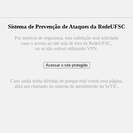
Sistema de Prevenção de Ataques da RedeUFSC
Por motivos de segurança, esta validação será solicitada
caso o acesso ao site seja de fora da RedeUFSC,
ou se não estiver utilizando VPN.
Caso ainda tenha dúvidas de porque está vendo essa página,
abra um chamado no sistema de atendimento da SeTIC.