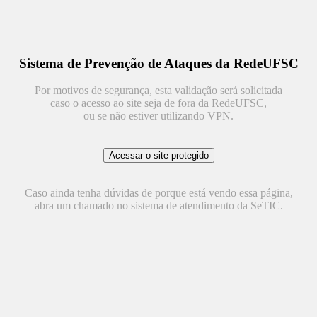
Sistema de Prevenção de Ataques da RedeUFSC
Por motivos de segurança, esta validação será solicitada
caso o acesso ao site seja de fora da RedeUFSC,
ou se não estiver utilizando VPN.
Caso ainda tenha dúvidas de porque está vendo essa página,
abra um chamado no sistema de atendimento da SeTIC.