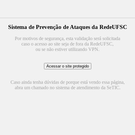
Sistema de Prevenção de Ataques da RedeUFSC
Por motivos de segurança, esta validação será solicitada
caso o acesso ao site seja de fora da RedeUFSC,
ou se não estiver utilizando VPN.
Caso ainda tenha dúvidas de porque está vendo essa página,
abra um chamado no sistema de atendimento da SeTIC.