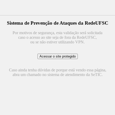
Sistema de Prevenção de Ataques da RedeUFSC
Por motivos de segurança, esta validação será solicitada
caso o acesso ao site seja de fora da RedeUFSC,
ou se não estiver utilizando VPN.
Caso ainda tenha dúvidas de porque está vendo essa página,
abra um chamado no sistema de atendimento da SeTIC.