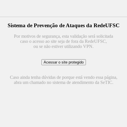
Sistema de Prevenção de Ataques da RedeUFSC
Por motivos de segurança, esta validação será solicitada
caso o acesso ao site seja de fora da RedeUFSC,
ou se não estiver utilizando VPN.
Caso ainda tenha dúvidas de porque está vendo essa página,
abra um chamado no sistema de atendimento da SeTIC.