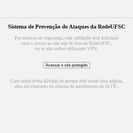
Sistema de Prevenção de Ataques da RedeUFSC
Por motivos de segurança, esta validação será solicitada
caso o acesso ao site seja de fora da RedeUFSC,
ou se não estiver utilizando VPN.
Caso ainda tenha dúvidas de porque está vendo essa página,
abra um chamado no sistema de atendimento da SeTIC.