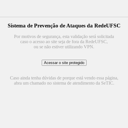
Sistema de Prevenção de Ataques da RedeUFSC
Por motivos de segurança, esta validação será solicitada
caso o acesso ao site seja de fora da RedeUFSC,
ou se não estiver utilizando VPN.
Caso ainda tenha dúvidas de porque está vendo essa página,
abra um chamado no sistema de atendimento da SeTIC.