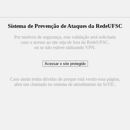
Sistema de Prevenção de Ataques da RedeUFSC
Por motivos de segurança, esta validação será solicitada
caso o acesso ao site seja de fora da RedeUFSC,
ou se não estiver utilizando VPN.
Caso ainda tenha dúvidas de porque está vendo essa página,
abra um chamado no sistema de atendimento da SeTIC.